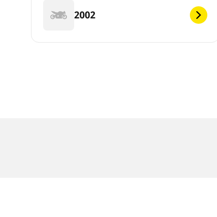
2002
Juridiska meddelanden
De belastnings- och/eller hastighetsindex som vi