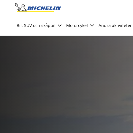
Go to page content
Go to page navigation
Bil, SUV och skåpbil
Motorcykel
Andra aktiviteter