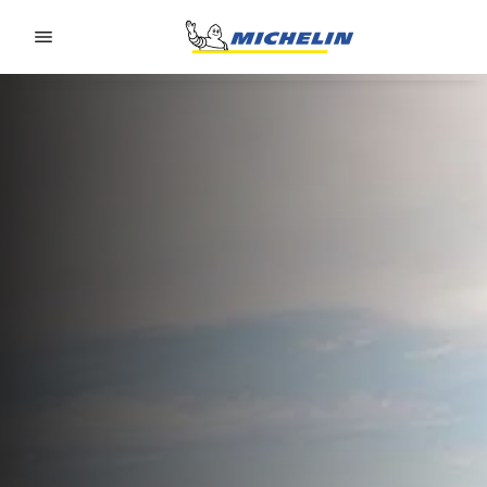
Go to page content
Go to page navigation