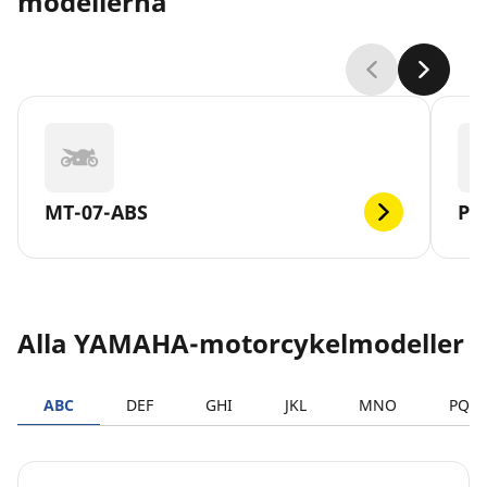
modellerna
MT-07-ABS
PW
Alla YAMAHA-motorcykelmodeller
ABC
DEF
GHI
JKL
MNO
PQR