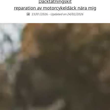
Däcktätningskit
reparation av motorcykeldäck nära mig
23/01/2026
-
Updated on 24/02/2026