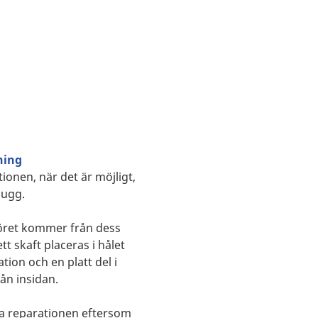
ning
ionen, när det är möjligt,
lugg.
höret kommer från dess
t skaft placeras i hålet
ation och en platt del i
rån insidan.
va reparationen eftersom