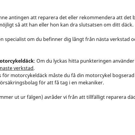
 antingen att reparera det eller rekommendera att det byts
 möjligt så att han eller hon kan dra slutsatsen om ditt däck.
en specialist om du befinner dig långt från nästa verkstad och
motorcykeldäck
: Om du lyckas hitta punkteringen använder du
maste verkstad
.
 för motorcykeldäck måste du få din motorcykel bogserad t
 försäkringsbolag för att få tag i en mekaniker.
er ut ur fälgen) avråder vi från att tillfälligt reparera d