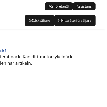
För företag
Assistans
Däckväljare
Hitta återförsäljare
äck?
kterat däck. Kan ditt motorcykeldäck
den här artikeln.