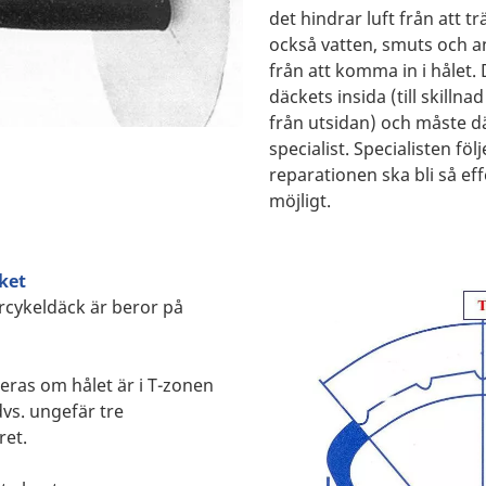
det hindrar luft från att t
också vatten, smuts och 
från att komma in i hålet. D
däckets insida (till skilln
från utsidan) och måste d
specialist. Specialisten följ
reparationen ska bli så ef
möjligt.
ket
rcykeldäck är beror på
eras om hålet är i T-zonen
vs. ungefär tre
ret.