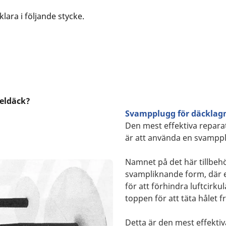
lara i följande stycke.
keldäck?
Svampplugg för däcklag
Den mest effektiva reparat
är att använda en svampp
Namnet på det här tillbe
svampliknande form, där et
för att förhindra luftcirkul
toppen för att täta hålet f
Detta är den mest effekti