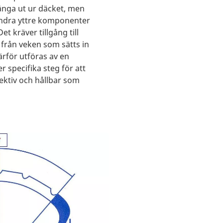
ränga ut ur däcket, men
andra yttre komponenter
et kräver tillgång till
ad från veken som sätts in
ärför utföras av en
er specifika steg för att
fektiv och hållbar som