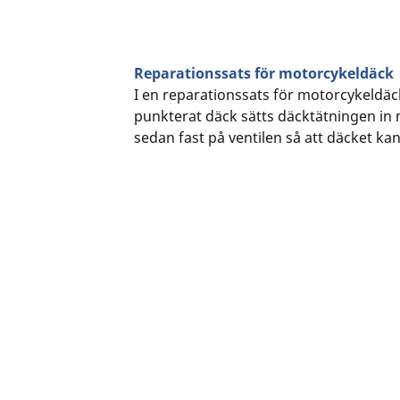
Reparationssats för motorcykeldäck
I en reparationssats för motorcykeldäck 
punkterat däck sätts däcktätningen in m
sedan fast på ventilen så att däcket k