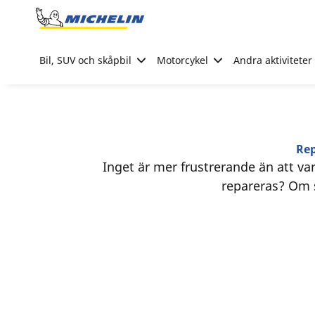
Go to page content
Go to page navigation
Bil, SUV och skåpbil
Motorcykel
Andra aktiviteter
Rep
Inget är mer frustrerande än att va
repareras? Om så