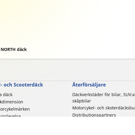
E NORTH däck
- och Scooterdäck
Återförsäljare
la däck
Däckverkstäder för bilar, SUV:a
skåpbilar
ckdimension
Motorcykel- och skoterdäcksbu
torcykelmärken
Distributionspartners
rupplevelse
 av motorcykel
duktfamilj