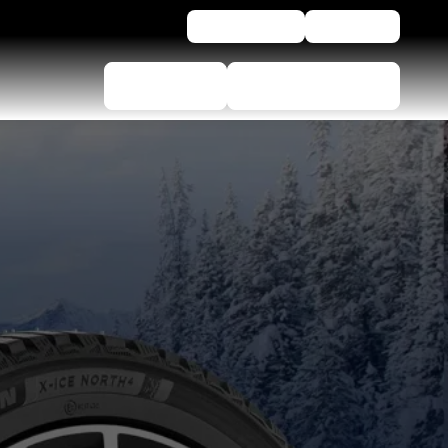
För företag
Assistans
Däckväljare
Hitta återförsäljare