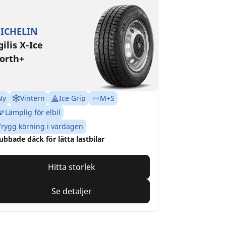
ICHELIN
gilis X-Ice
orth+
Ny
Vintern
Ice Grip
M+S
Lämplig för elbil
Trygg körning i vardagen
ubbade däck för lätta lastbilar
Hitta storlek
Se detaljer