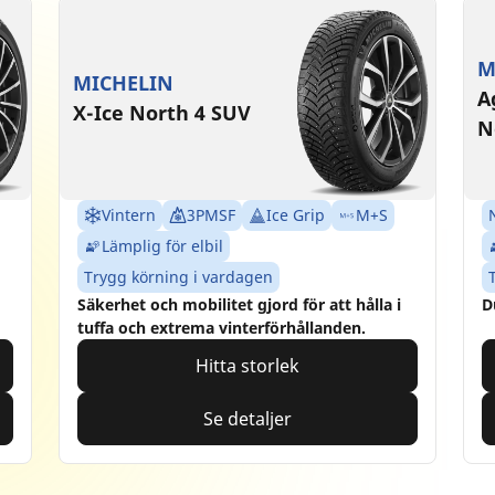
M
MICHELIN
A
X-Ice North 4 SUV
N
Vintern
3PMSF
Ice Grip
M+S
Lämplig för elbil
Trygg körning i vardagen
Säkerhet och mobilitet gjord för att hålla i
D
tuffa och extrema vinterförhållanden.
Hitta storlek
Se detaljer