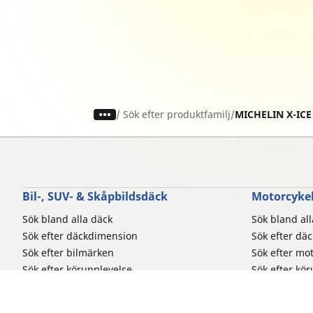
/
Sök efter produktfamilj
MICHELIN X-IC
Bil-, SUV- & Skåpbildsdäck
Motorcykel
Sök bland alla däck
Sök bland al
Sök efter däckdimension
Sök efter dä
Sök efter bilmärken
Sök efter mo
Sök efter körupplevelse
Sök efter kö
Sök efter säsong
Sök efter typ
Sök efter fordonstyp
Sök efter pro