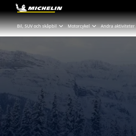
Go to page content
Go to page navigation
Bil, SUV och skåpbil
Motorcykel
Andra aktiviteter