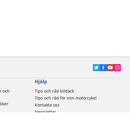
Hjälp
r och
Tips och råd bildäck
Tips och råd för min motorcykel
tiker
Kontakta oss
Newsletter
Brandrisk för däck
Jobba hos oss