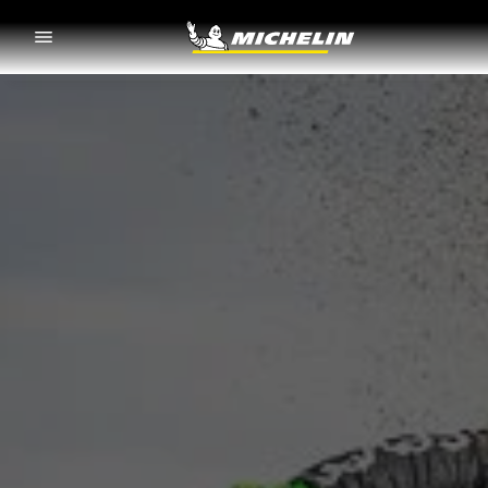
Go to page content
Go to page navigation