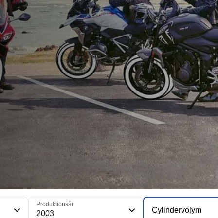
Produktionsår
Cylindervolym
2003