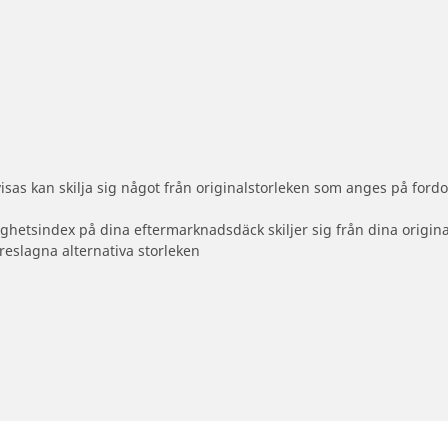
sas kan skilja sig något från originalstorleken som anges på fordo
ighetsindex på dina eftermarknadsdäck skiljer sig från dina origin
reslagna alternativa storleken