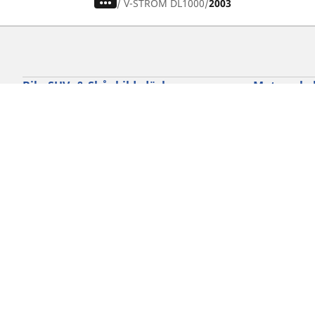
/
V-STROM DL1000
2003
Bil-, SUV- & Skåpbildsdäck
Motorcykel
Sök bland alla däck
Sök bland al
Sök efter däckdimension
Sök efter dä
Sök efter bilmärken
Sök efter mo
Sök efter körupplevelse
Sök efter kö
Sök efter säsong
Sök efter typ
Sök efter fordonstyp
Sök efter pro
Sök efter produktfamilj
Cookie policy
Integritetspolicy
Vill