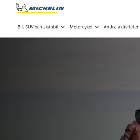
Go to page content
Go to page navigation
Bil, SUV och skåpbil
Motorcykel
Andra aktiviteter