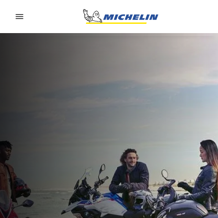
Go to page content
Go to page navigation