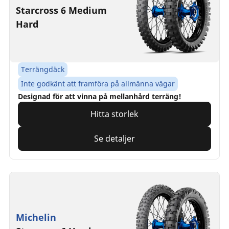
Starcross 6 Medium
Hard
Terrängdäck
Inte godkänt att framföra på allmänna vägar
Designad för att vinna på mellanhård terräng!
Hitta storlek
Se detaljer
Michelin