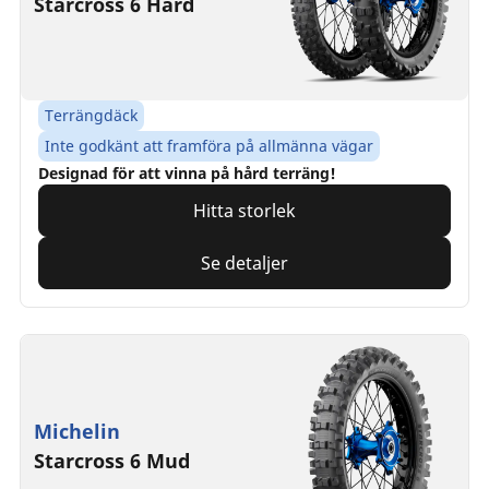
Starcross 6 Hard
Terrängdäck
Inte godkänt att framföra på allmänna vägar
Designad för att vinna på hård terräng!
Hitta storlek
Se detaljer
Michelin
Starcross 6 Mud