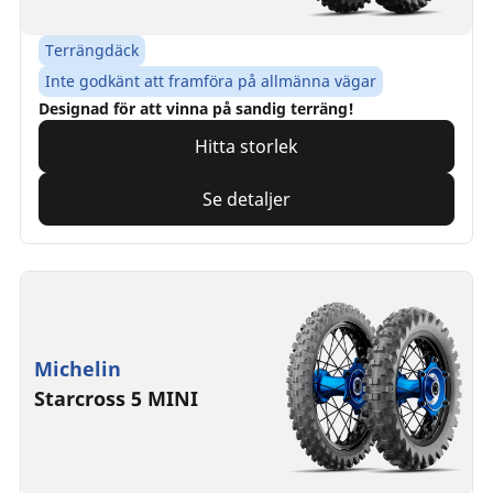
Terrängdäck
Inte godkänt att framföra på allmänna vägar
Designad för att vinna på sandig terräng!
Hitta storlek
Se detaljer
Michelin
Starcross 5 MINI