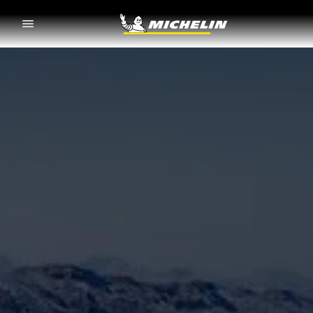
Go to page content
Go to page navigation