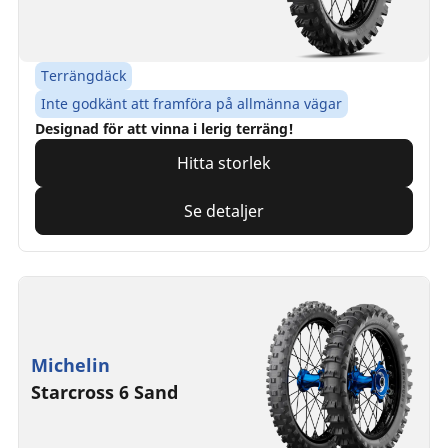
Terrängdäck
Inte godkänt att framföra på allmänna vägar
Designad för att vinna i lerig terräng!
Hitta storlek
Se detaljer
Michelin
Starcross 6 Sand