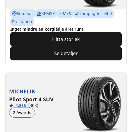
Sommar
3PMSF
M+S
Lämplig för elbil
Prestanda
Inget mindre än körglädje året runt.
Hitta storlek
Se detaljer
MICHELIN
Pilot Sport 4 SUV
4.8/5
(308)
2 Awards