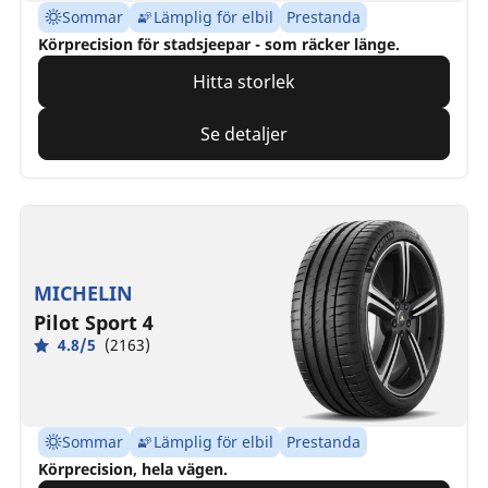
Sommar
Lämplig för elbil
Prestanda
Körprecision för stadsjeepar - som räcker länge.
Hitta storlek
Se detaljer
MICHELIN
Pilot Sport 4
4.8/5
(2163)
Sommar
Lämplig för elbil
Prestanda
Körprecision, hela vägen.