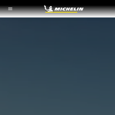
Go to page content
Go to page navigation