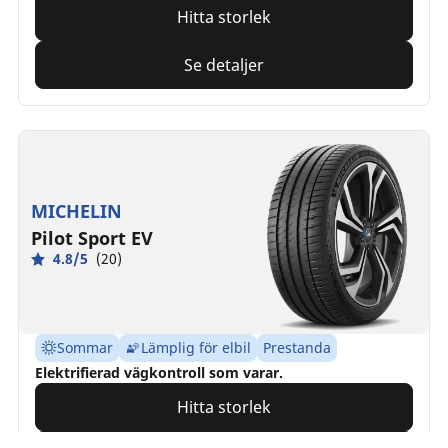
Hitta storlek
Se detaljer
MICHELIN
Pilot Sport EV
4.8/5
(20)
Sommar
Lämplig för elbil
Prestanda
Elektrifierad vägkontroll som varar.
Hitta storlek