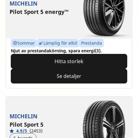
MICHELIN
Pilot Sport 5 energy™
Sommar
Lämplig för elbil
Prestanda
Njut av prestandakörning, spara energi(3).
Hitta storlek
Se detaljer
MICHELIN
Pilot Sport 5
4.9/5
(2453)