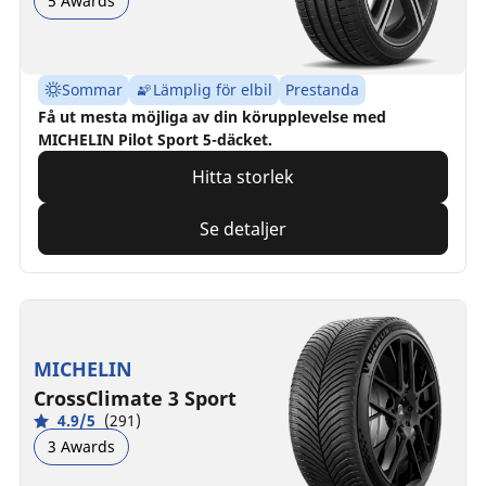
5 Awards
Sommar
Lämplig för elbil
Prestanda
Få ut mesta möjliga av din körupplevelse med
MICHELIN Pilot Sport 5-däcket.
Hitta storlek
Se detaljer
MICHELIN
CrossClimate 3 Sport
4.9/5
(291)
3 Awards