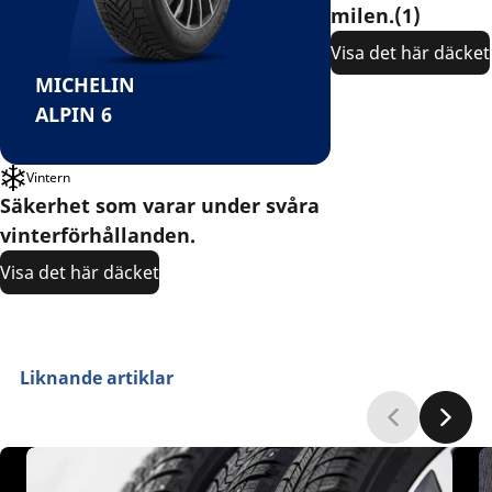
milen.(1)
Visa det här däcket
MICHELIN
ALPIN 6
Vintern
Säkerhet som varar under svåra
vinterförhållanden.
Visa det här däcket
Liknande artiklar