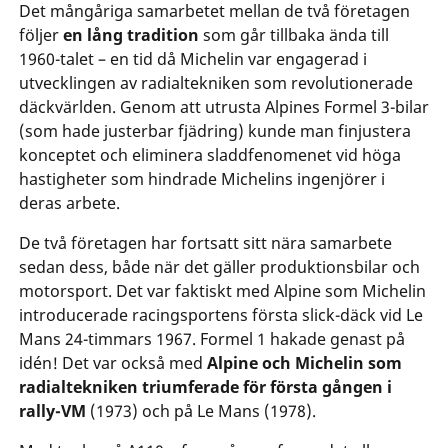
Det mångåriga samarbetet mellan de två företagen
följer
en lång tradition
som går tillbaka ända till
1960-talet – en tid då Michelin var engagerad i
utvecklingen av radialtekniken som revolutionerade
däckvärlden. Genom att utrusta Alpines Formel 3-bilar
(som hade justerbar fjädring) kunde man finjustera
konceptet och eliminera sladdfenomenet vid höga
hastigheter som hindrade Michelins ingenjörer i
deras arbete.
De två företagen har fortsatt sitt nära samarbete
sedan dess, både när det gäller produktionsbilar och
motorsport. Det var faktiskt med Alpine som Michelin
introducerade racingsportens första slick-däck vid Le
Mans 24-timmars 1967. Formel 1 hakade genast på
idén! Det var också med
Alpine och Michelin som
radialtekniken triumferade för första gången i
rally-VM
(1973) och på Le Mans (1978).