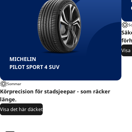
S
Säk
för
Visa
MICHELIN
PILOT SPORT 4 SUV
Sommar
Körprecision för stadsjeepar - som räcker
länge.
Visa det här däcket