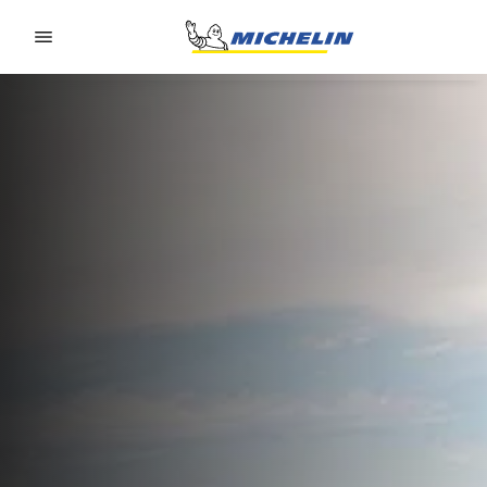
Go to page content
Go to page navigation