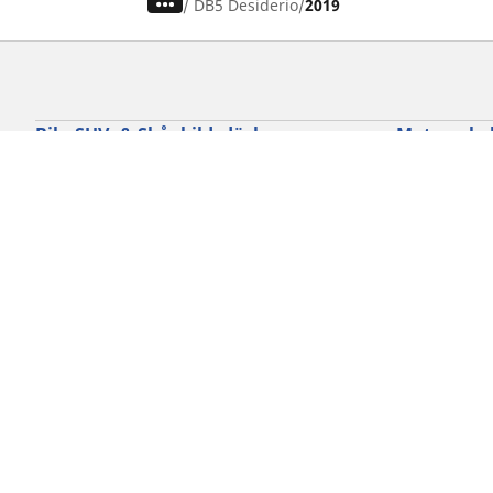
/
DB5 Desiderio
2019
Bil-, SUV- & Skåpbildsdäck
Motorcykel
Sök bland alla däck
Sök bland al
Sök efter däckdimension
Sök efter dä
Sök efter bilmärken
Sök efter mo
Sök efter körupplevelse
Sök efter kö
Sök efter säsong
Sök efter typ
Sök efter fordonstyp
Sök efter pro
Sök efter produktfamilj
Cookie policy
Integritetspolicy
Vill