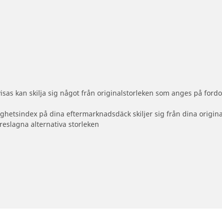
sas kan skilja sig något från originalstorleken som anges på fordo
ighetsindex på dina eftermarknadsdäck skiljer sig från dina origin
reslagna alternativa storleken