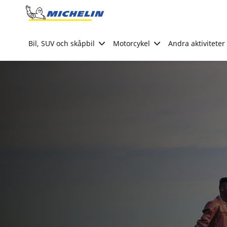
Go to page content
Go to page navigation
Bil, SUV och skåpbil
Motorcykel
Andra aktiviteter