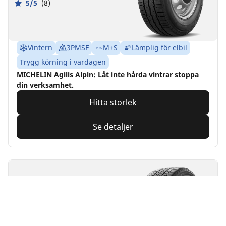
5/5
(8)
Vintern
3PMSF
M+S
Lämplig för elbil
Trygg körning i vardagen
MICHELIN Agilis Alpin: Låt inte hårda vintrar stoppa
din verksamhet.
Hitta storlek
Se detaljer
MICHELIN
X-ICE SNOW +