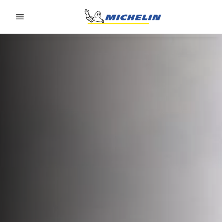
Go to page content
Go to page navigation