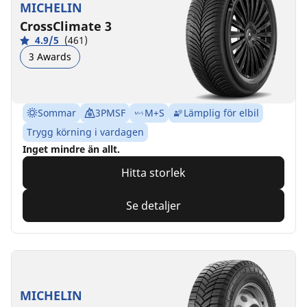
MICHELIN
CrossClimate 3
4.9/5
(461)
3 Awards
Sommar
3PMSF
M+S
Lämplig för elbil
Trygg körning i vardagen
Inget mindre än allt.
Hitta storlek
Se detaljer
MICHELIN