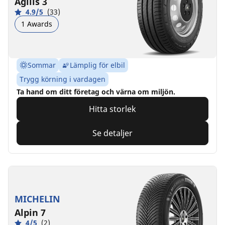
Agilis 3
4.9/5
(33)
1 Awards
Sommar
Lämplig för elbil
Trygg körning i vardagen
Ta hand om ditt företag och värna om miljön.
Hitta storlek
Se detaljer
MICHELIN
Alpin 7
4/5
(2)