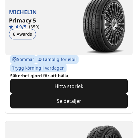
MICHELIN
Primacy 5
4.9/5
(359)
6 Awards
Sommar
Lämplig för elbil
Trygg körning i vardagen
Säkerhet gjord för att hålla.
Hitta storlek
Se detaljer