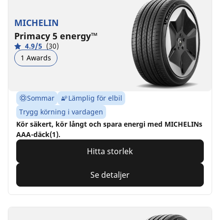
MICHELIN
Primacy 5 energy™
4.9/5
(30)
1 Awards
Sommar
Lämplig för elbil
Trygg körning i vardagen
Kör säkert, kör långt och spara energi med MICHELINs
AAA-däck(1).
Hitta storlek
Se detaljer