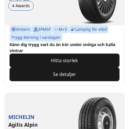
4 Awards
Vintern
3PMSF
M+S
Lämplig för elbil
Trygg körning i vardagen
Känn dig trygg vart du än kör under snöiga och kalla
vintrar
Hitta storlek
Se detaljer
MICHELIN
Agilis Alpin