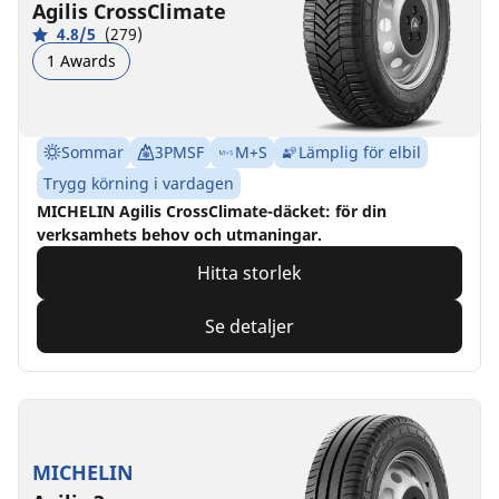
Agilis CrossClimate
4.8/5
(279)
1 Awards
Sommar
3PMSF
M+S
Lämplig för elbil
Trygg körning i vardagen
MICHELIN Agilis CrossClimate-däcket: för din
verksamhets behov och utmaningar.
Hitta storlek
Se detaljer
MICHELIN