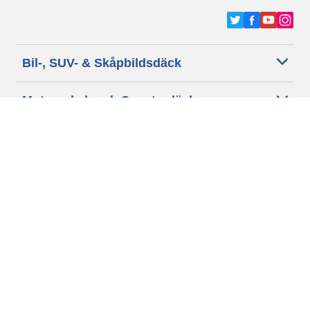
Bil-, SUV- & Skåpbildsdäck
Motorcykel- och Scooterdäck
Återförsäljare
Hjälp
Cookie policy
Integritetspolicy
Villkor
Allmänna villkor för våra kunder
Tillgänglighet