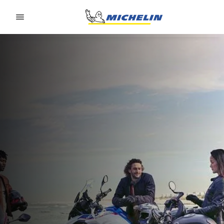
Go to page content
Go to page navigation