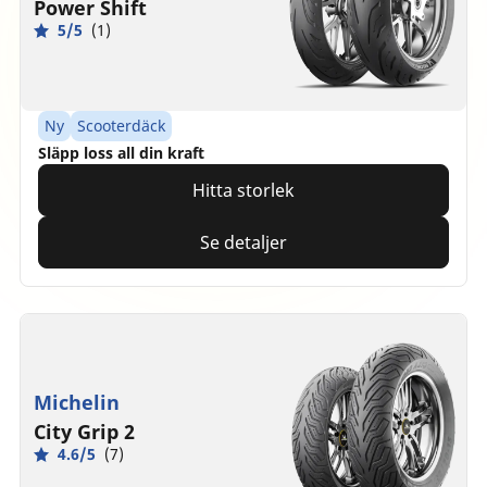
Power Shift
5/5
(1)
Ny
Scooterdäck
Släpp loss all din kraft
Hitta storlek
Se detaljer
Michelin
City Grip 2
4.6/5
(7)