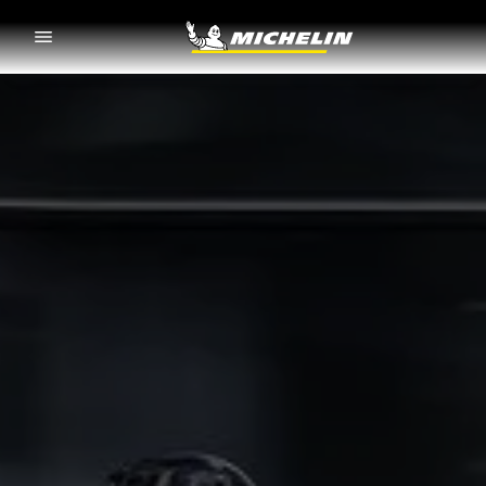
Go to page content
Go to page navigation