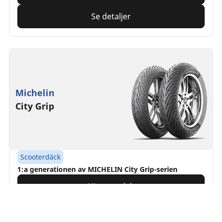
Se detaljer
Michelin
City Grip
Scooterdäck
1:a generationen av MICHELIN City Grip-serien
Hitta storlek
Söker
Se detaljer
efter
däck