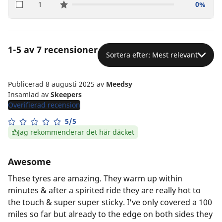
1
0%
star reviews
1-5 av 7 recensioner
Sortera efter: Mest relevant
Publicerad 8 augusti 2025
av
Meedsy
Insamlad av
Skeepers
Overifierad recension
5/5
Jag rekommenderar det här däcket
Awesome
These tyres are amazing. They warm up within
minutes & after a spirited ride they are really hot to
the touch & super super sticky. I've only covered a 100
miles so far but already to the edge on both sides they