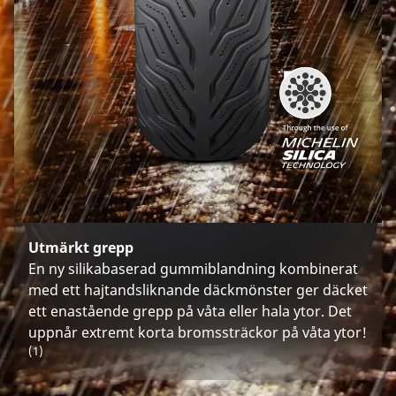
Utmärkt grepp
En ny silikabaserad gummiblandning kombinerat
med ett hajtandsliknande däckmönster ger däcket
ett enastående grepp på våta eller hala ytor. Det
uppnår extremt korta bromssträckor på våta ytor!
(1)