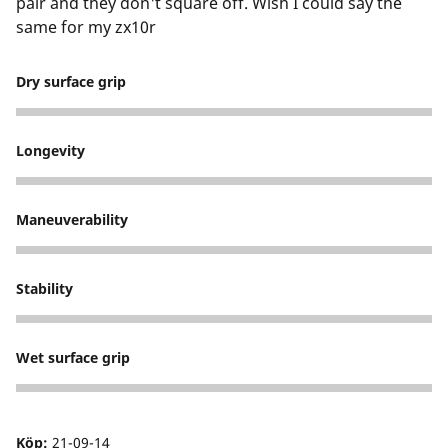
pair and they don't square off. Wish I could say the
same for my zx10r
Dry surface grip
5
Longevity
5
Maneuverability
5
Stability
5
Wet surface grip
5
Köp:
21-09-14