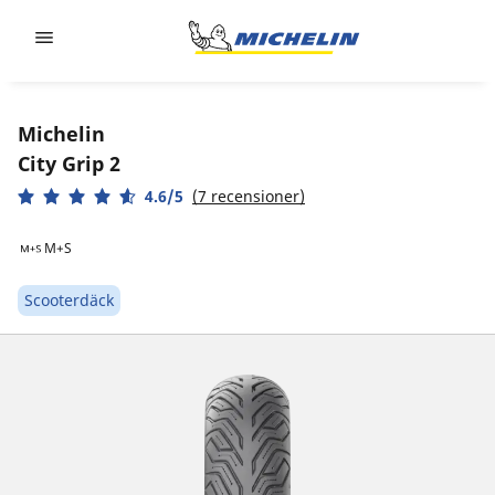
Go to page content
Go to page navigation
Michelin
City Grip 2
4.6/5
(7 recensioner)
M+S
Scooterdäck