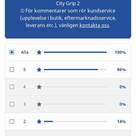
City Grip 2
För kommentarer som rör kundservice
(upplevelse i butik, eftermarknadsservice,
leverans etc.), vänligen
kontakta oss
.
Alla
100%
star reviews
5
86%
star reviews
4
0%
star reviews
3
0%
star reviews
2
14%
star reviews