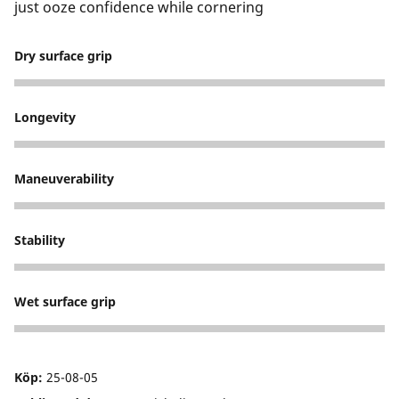
just ooze confidence while cornering
Dry surface grip
5
Longevity
5
Maneuverability
5
Stability
5
Wet surface grip
5
Köp:
25-08-05