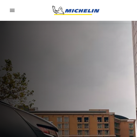
Go to page content
Go to page navigation