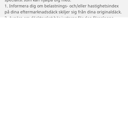
1. Informera dig om belastnings- och/eller hastighetsindex
på dina eftermarknadsdäck skiljer sig från dina originaldäck.
2. Avgöra om däcktrycket bör justeras för den föreslagna
alternativa storleken
/
Serie 4
(G22) Coupé
2024
M440i xDrive (3.0 L 374)
Bil-, SUV- & Skåpbildsdäck
Motorcykel- och Scooterdäck
Återförsäljare