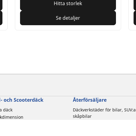
Hitta storlek
Se detaljer
- och Scooterdäck
Återförsäljare
la däck
Däckverkstäder för bilar, SUV:a
skåpbilar
ckdimension
Motorcykel- och skoterdäcksbu
torcykelmärken
Distributionspartners
rupplevelse