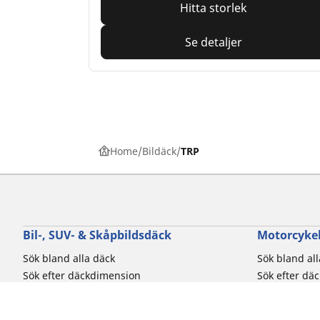
Hitta storlek
Se detaljer
Home
Bildäck
TRP
Bil-, SUV- & Skåpbildsdäck
Motorcykel
Sök bland alla däck
Sök bland al
Sök efter däckdimension
Sök efter dä
Sök efter bilmärken
Sök efter mo
Sök efter körupplevelse
Sök efter kö