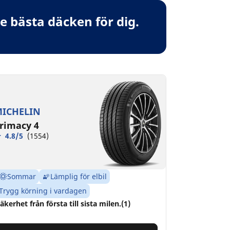
 bästa däcken för dig.
ICHELIN
rimacy 4
4.8/5
(1554)
Sommar
Lämplig för elbil
Trygg körning i vardagen
äkerhet från första till sista milen.(1)