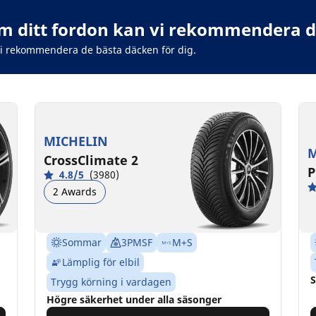
 ditt fordon kan vi rekommendera de
vi rekommendera de bästa däcken för dig.
MICHELIN
M
CrossClimate 2
P
4.8/5
(3980)
2 Awards
Sommar
3PMSF
M+S
Lämplig för elbil
S
Trygg körning i vardagen
Högre säkerhet under alla säsonger