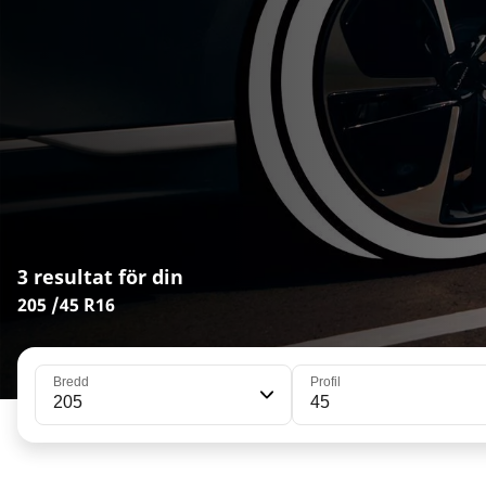
3 resultat för din
205 /45 R16
Bredd
Profil
205
45