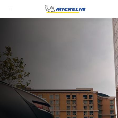
Go to page content
Go to page navigation