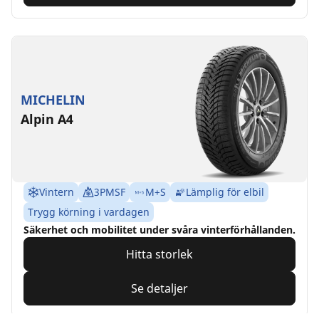
MICHELIN
Alpin A4
Vintern
3PMSF
M+S
Lämplig för elbil
Trygg körning i vardagen
Säkerhet och mobilitet under svåra vinterförhållanden.
Hitta storlek
Se detaljer