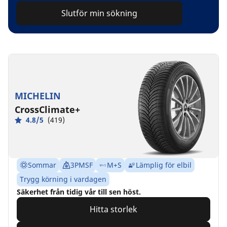
Slutför min sökning
MICHELIN
CrossClimate+
4.8/5
(419)
Sommar
3PMSF
M+S
Lämplig för elbil
Trygg körning i vardagen
Säkerhet från tidig vår till sen höst.
Hitta storlek