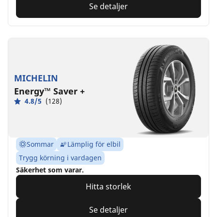
Se detaljer
MICHELIN
Energy™ Saver +
4.8/5
(128)
Sommar
Lämplig för elbil
Trygg körning i vardagen
Säkerhet som varar.
Hitta storlek
Se detaljer