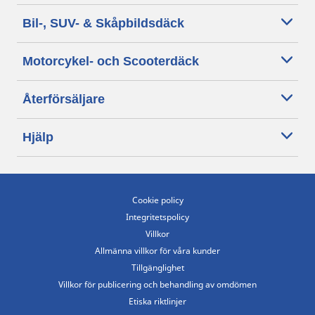
Bil-, SUV- & Skåpbildsdäck
Motorcykel- och Scooterdäck
Återförsäljare
Hjälp
Cookie policy
Integritetspolicy
Villkor
Allmänna villkor för våra kunder
Tillgänglighet
Villkor för publicering och behandling av omdömen
Etiska riktlinjer