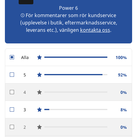
Power 6
För kommentarer som rör kundservice
(upplevelse i butik, eftermarknadsservice,
leverans etc.), vänligen
kontakta oss
.
Alla
100%
star reviews
5
92%
star reviews
4
0%
star reviews
3
8%
star reviews
2
0%
star reviews