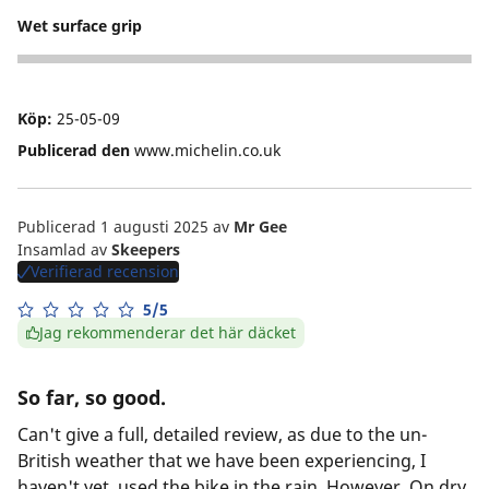
Wet surface grip
5
Köp:
25-05-09
Publicerad den
www.michelin.co.uk
Publicerad 1 augusti 2025
av
Mr Gee
Insamlad av
Skeepers
Verifierad recension
5/5
Jag rekommenderar det här däcket
So far, so good.
Can't give a full, detailed review, as due to the un-
British weather that we have been experiencing, I
haven't yet, used the bike in the rain. However, On dry