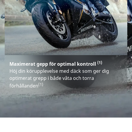
(1)
Maximerat gepp för optimal kontroll
Höj din körupplevelse med däck som ger dig
optimerat grepp i både våta och torra
(1)
förhållanden