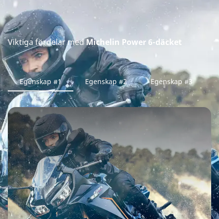
Viktiga fördelar med
Michelin Power 6-däcket
Egenskap #1
Egenskap #2
Egenskap #3