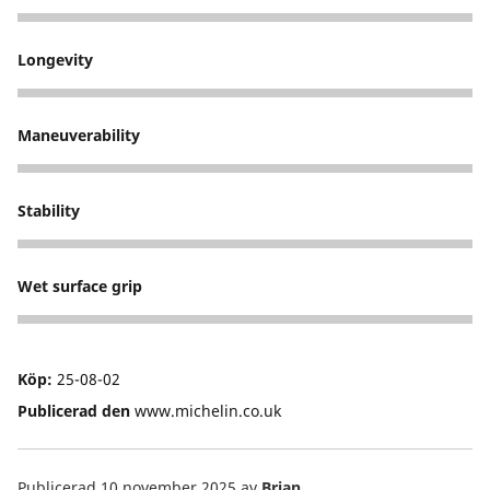
4
Longevity
3
Maneuverability
3
Stability
4
Wet surface grip
3
Köp:
25-08-02
Publicerad den
www.michelin.co.uk
Publicerad 10 november 2025
av
Brian