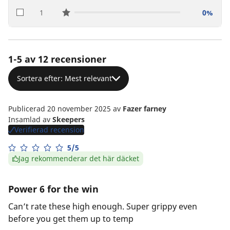
1
0%
star reviews
1-5 av 12 recensioner
Sortera efter: Mest relevant
Publicerad 20 november 2025
av
Fazer farney
Insamlad av
Skeepers
Verifierad recension
5/5
Jag rekommenderar det här däcket
Power 6 for the win
Can’t rate these high enough. Super grippy even
before you get them up to temp