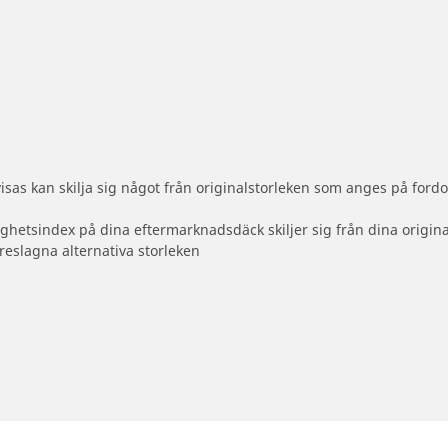
sas kan skilja sig något från originalstorleken som anges på fordo
ighetsindex på dina eftermarknadsdäck skiljer sig från dina origin
reslagna alternativa storleken