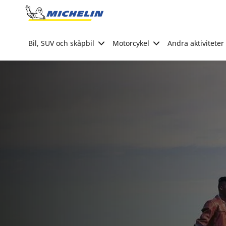
Go to page content
Go to page navigation
Bil, SUV och skåpbil
Motorcykel
Andra aktiviteter