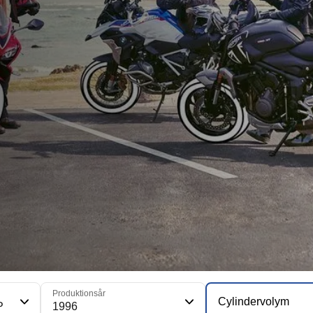
Produktionsår
Cylindervolym
is SP
1996