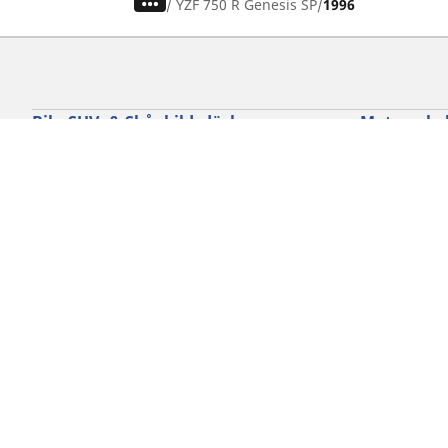
/
YZF 750 R Genesis SP
1996
Bil-, SUV- & Skåpbildsdäck
Motorcykel
Sök bland alla däck
Sök bland al
Sök efter däckdimension
Sök efter dä
Sök efter bilmärken
Sök efter mo
Sök efter körupplevelse
Sök efter kö
Sök efter säsong
Sök efter typ
Sök efter fordonstyp
Sök efter pro
Sök efter produktfamilj
Cookie policy
Integritetspolicy
Vill