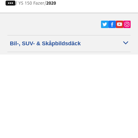
/
YS 150 Fazer
2020
Bil-, SUV- & Skåpbildsdäck
Motorcykel- och Scooterdäck
Återförsäljare
Hjälp
Cookie policy
Integritetspolicy
Villkor