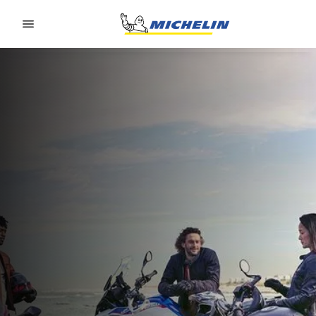
Go to page content
Go to page navigation