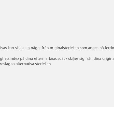
sas kan skilja sig något från originalstorleken som anges på fordo
ighetsindex på dina eftermarknadsdäck skiljer sig från dina origin
reslagna alternativa storleken