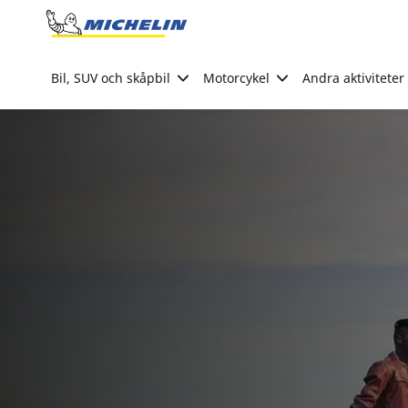
Go to page content
Go to page navigation
Bil, SUV och skåpbil
Motorcykel
Andra aktiviteter