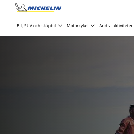
Go to page content
Go to page navigation
Bil, SUV och skåpbil
Motorcykel
Andra aktiviteter