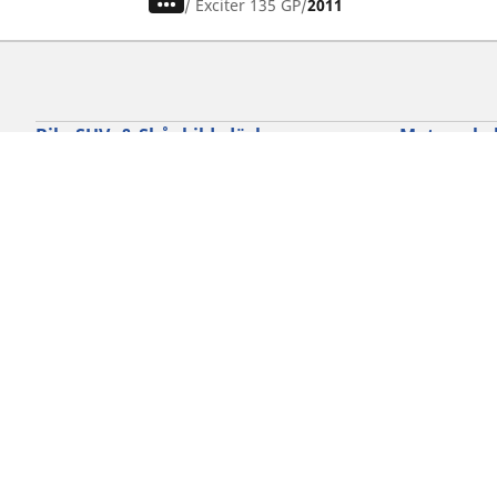
/
Exciter 135 GP
2011
Bil-, SUV- & Skåpbildsdäck
Motorcykel
Sök bland alla däck
Sök bland al
Sök efter däckdimension
Sök efter dä
Sök efter bilmärken
Sök efter mo
Sök efter körupplevelse
Sök efter kö
Sök efter säsong
Sök efter typ
Sök efter fordonstyp
Sök efter pro
Sök efter produktfamilj
Cookie policy
Integritetspolicy
Vill