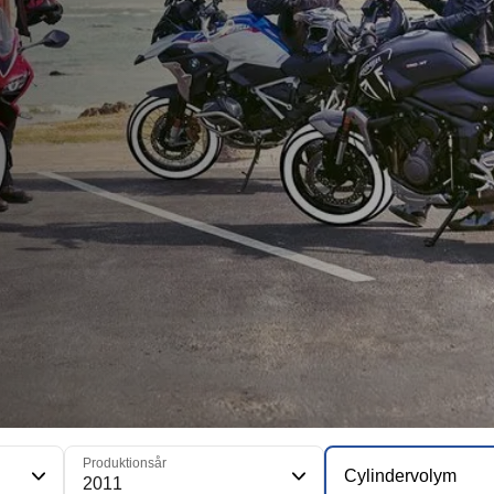
Produktionsår
Cylindervolym
2011