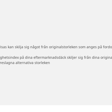
sas kan skilja sig något från originalstorleken som anges på fordo
ighetsindex på dina eftermarknadsdäck skiljer sig från dina origin
reslagna alternativa storleken