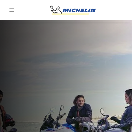
Go to page content
Go to page navigation