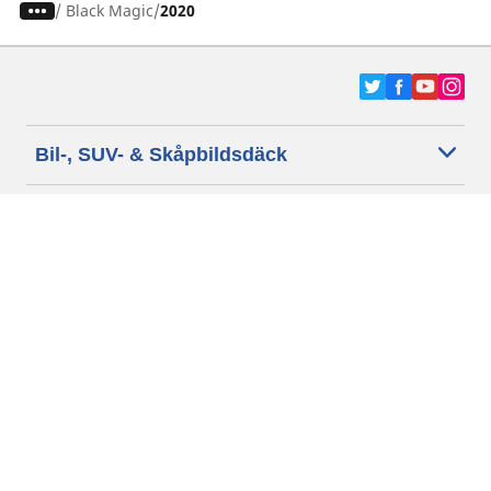
/
Black Magic
2020
Bil-, SUV- & Skåpbildsdäck
Motorcykel- och Scooterdäck
Återförsäljare
Hjälp
Cookie policy
Integritetspolicy
Villkor