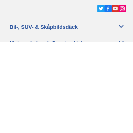
Bil-, SUV- & Skåpbildsdäck
Motorcykel- och Scooterdäck
Återförsäljare
Hjälp
Cookie policy
Integritetspolicy
Villkor
Allmänna villkor för våra kunder
Tillgänglighet