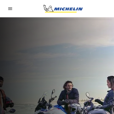
Go to page content
Go to page navigation