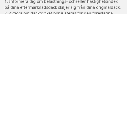
1. Informera dig om belastnings- och/eller hastighetsindex
på dina eftermarknadsdäck skiljer sig från dina originaldäck.
2. Avgöra om däcktrycket bör justeras för den föreslagna
alternativa storleken
/
Motorcykelmärken
TM RACING
Bil-, SUV- & Skåpbildsdäck
Motorcykel- och Scooterdäck
Återförsäljare