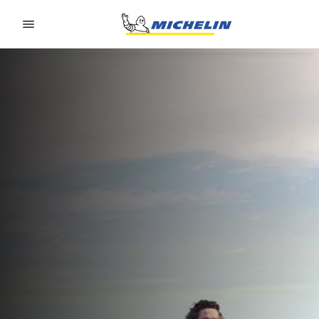
Go to page content
Go to page navigation