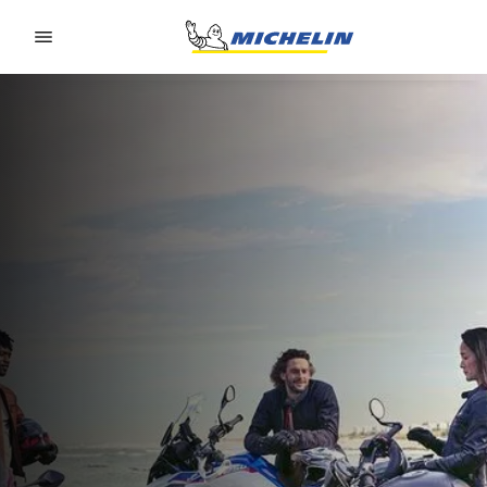
Go to page content
Go to page navigation