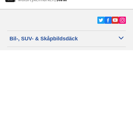
Bil-, SUV- & Skåpbildsdäck
Motorcykel- och Scooterdäck
Återförsäljare
Hjälp
Cookie policy
Integritetspolicy
Villkor