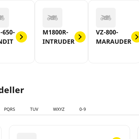
-650-
M1800R-
VZ-800-
NDIT
INTRUDER
MARAUDER
deller
PQRS
TUV
WXYZ
0-9