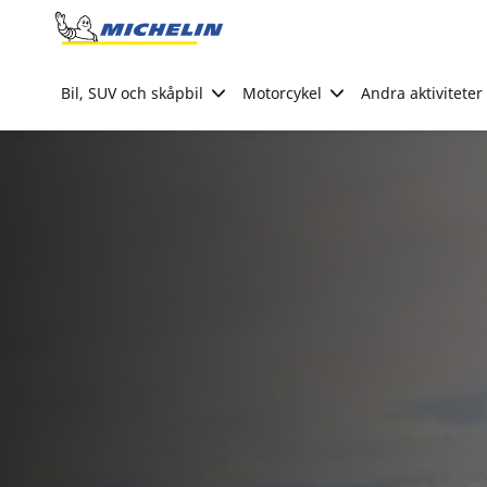
Go to page content
Go to page navigation
Bil, SUV och skåpbil
Motorcykel
Andra aktiviteter