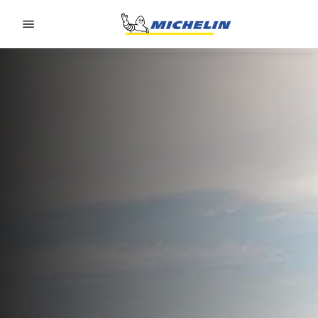
Go to page content
Go to page navigation