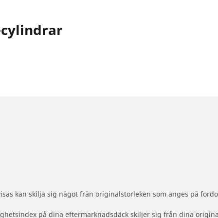
-cylindrar
sas kan skilja sig något från originalstorleken som anges på fordo
ighetsindex på dina eftermarknadsdäck skiljer sig från dina origin