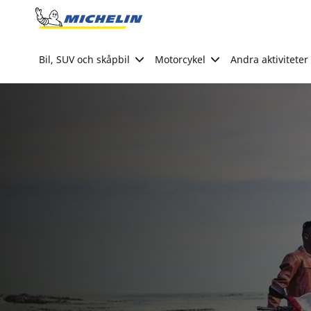
Go to page content
Go to page navigation
Bil, SUV och skåpbil
Motorcykel
Andra aktiviteter