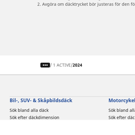
2. Avgöra om däcktrycket bör justeras för den fö
/
1 ACTIVE
2024
Bil-, SUV- & Skåpbildsdäck
Motorcykel
Sök bland alla däck
Sök bland al
Sök efter däckdimension
Sök efter dä
Sök efter bilmärken
Sök efter mo
Sök efter körupplevelse
Sök efter kö