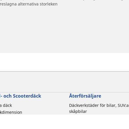
reslagna alternativa storleken
- och Scooterdäck
Återförsäljare
la däck
Däckverkstäder för bilar, SUV:a
skåpbilar
ckdimension
Motorcykel- och skoterdäcksbu
torcykelmärken
Distributionspartners
rupplevelse