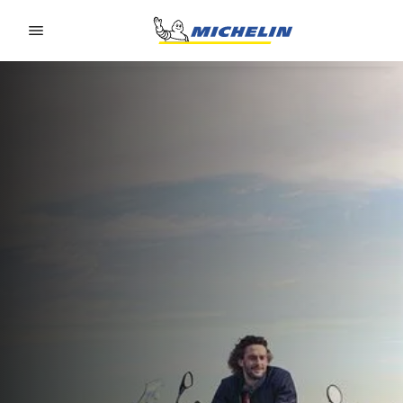
Go to page content
Go to page navigation