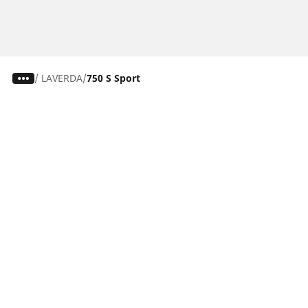
/
LAVERDA
750 S Sport
Bil-, SUV- & Skåpbildsdäck
Motorcykel- och Scooterdäck
Återförsäljare
Hjälp