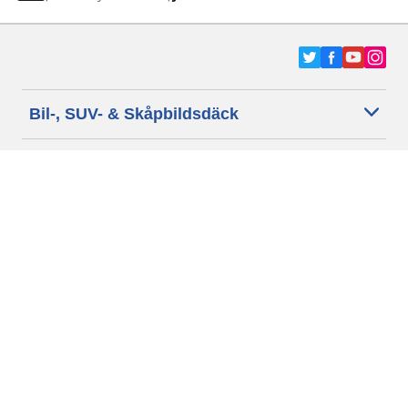
Bil-, SUV- & Skåpbildsdäck
Motorcykel- och Scooterdäck
Återförsäljare
Hjälp
Cookie policy
Integritetspolicy
Villkor