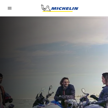
Go to page content
Go to page navigation