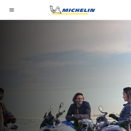
Go to page content
Go to page navigation