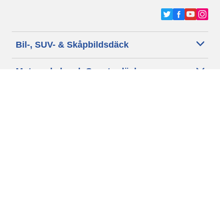
Bil-, SUV- & Skåpbildsdäck
Motorcykel- och Scooterdäck
Återförsäljare
Hjälp
Cookie policy
Integritetspolicy
Villkor
Allmänna villkor för våra kunder
Tillgänglighet