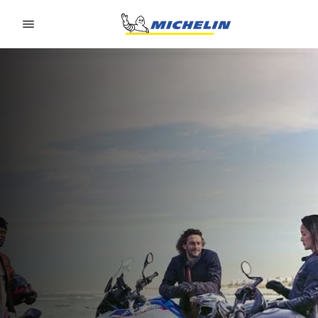
Go to page content
Go to page navigation