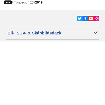
/
Torpedo 125
2019
Bil-, SUV- & Skåpbildsdäck
Motorcykel- och Scooterdäck
Återförsäljare
Hjälp
Cookie policy
Integritetspolicy
Villkor