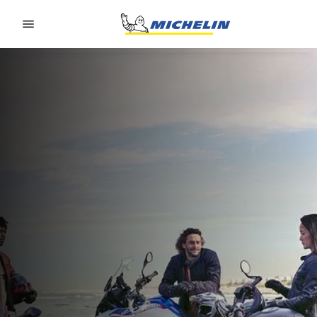
Go to page content
Go to page navigation