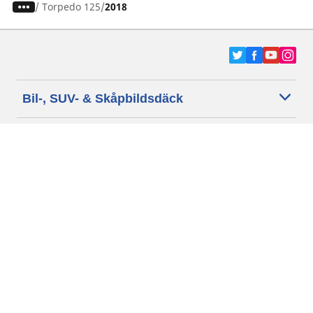
/
Torpedo 125
2018
Bil-, SUV- & Skåpbildsdäck
Motorcykel- och Scooterdäck
Återförsäljare
Hjälp
Cookie policy
Integritetspolicy
Villkor