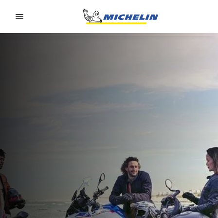
Go to page content
Go to page navigation