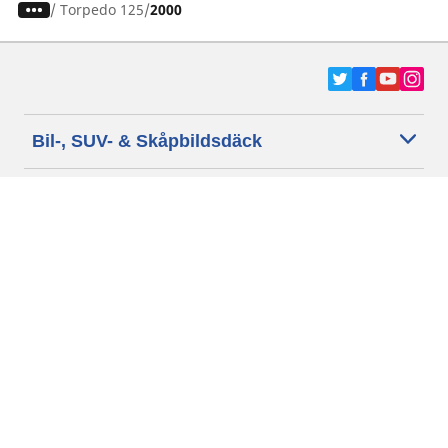
/
Torpedo 125
2000
Bil-, SUV- & Skåpbildsdäck
Motorcykel- och Scooterdäck
Återförsäljare
Hjälp
Cookie policy
Integritetspolicy
Villkor