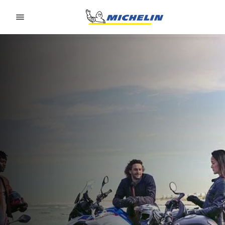
Go to page content
Go to page navigation