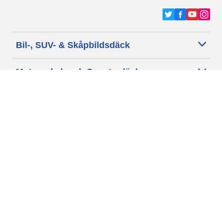
Bil-, SUV- & Skåpbildsdäck
Motorcykel- och Scooterdäck
Återförsäljare
Hjälp
Cookie policy
Integritetspolicy
Villkor
Allmänna villkor för våra kunder
Tillgänglighet