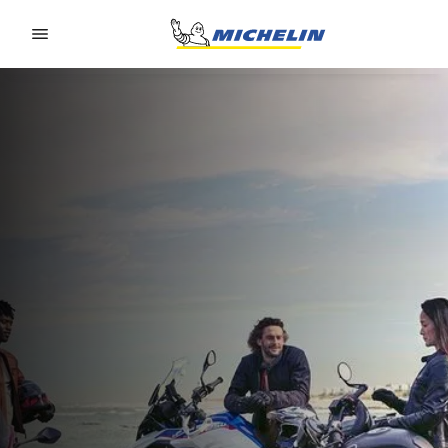
Go to page content
Go to page navigation