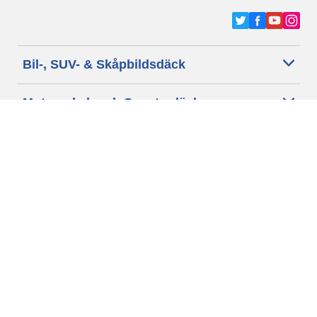
Bil-, SUV- & Skåpbildsdäck
Motorcykel- och Scooterdäck
Återförsäljare
Hjälp
Cookie policy
Integritetspolicy
Villkor
Allmänna villkor för våra kunder
Tillgänglighet