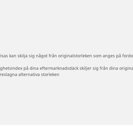
sas kan skilja sig något från originalstorleken som anges på fordo
ighetsindex på dina eftermarknadsdäck skiljer sig från dina origin
reslagna alternativa storleken