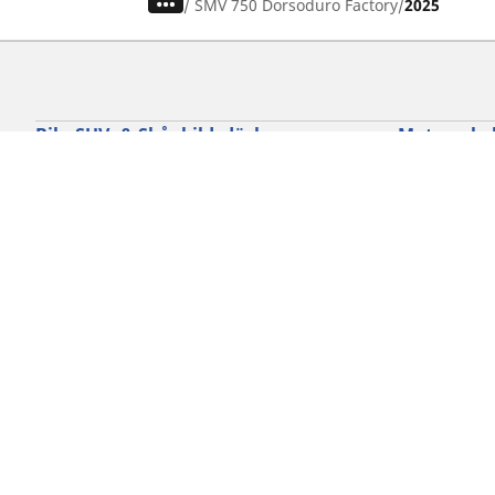
/
SMV 750 Dorsoduro Factory
2025
Bil-, SUV- & Skåpbildsdäck
Motorcykel
Sök bland alla däck
Sök bland al
Sök efter däckdimension
Sök efter dä
Sök efter bilmärken
Sök efter mo
Sök efter körupplevelse
Sök efter kö
Sök efter säsong
Sök efter typ
Sök efter fordonstyp
Sök efter pro
Sök efter produktfamilj
Cookie policy
Integritetspolicy
Vill