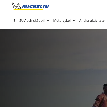
Go to page content
Go to page navigation
Bil, SUV och skåpbil
Motorcykel
Andra aktiviteter