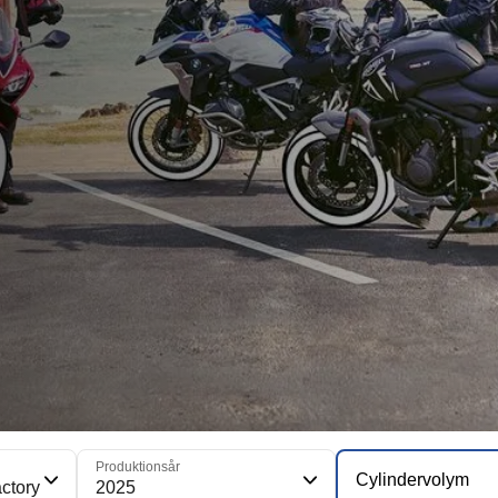
Produktionsår
Cylindervolym
ctory
2025