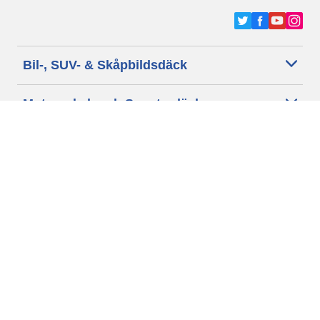
Bil-, SUV- & Skåpbildsdäck
Motorcykel- och Scooterdäck
Återförsäljare
Hjälp
Cookie policy
Integritetspolicy
Villkor
Allmänna villkor för våra kunder
Tillgänglighet