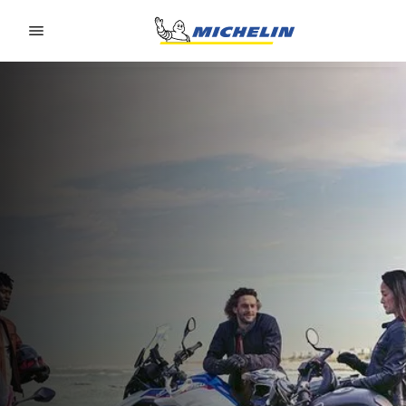
Go to page content
Go to page navigation