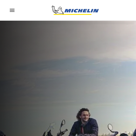
Go to page content
Go to page navigation