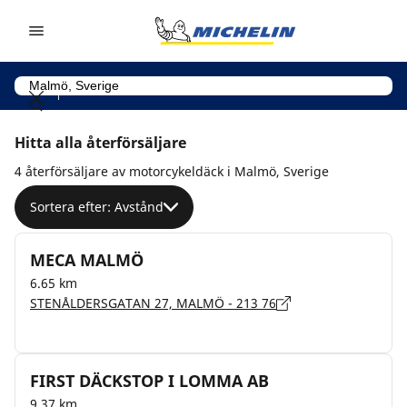
Go to page content
Go to page navigation
Hitta alla återförsäljare
4 återförsäljare av motorcykeldäck i Malmö, Sverige
Sortera efter: Avstånd
MECA MALMÖ
6.65 km
STENÅLDERSGATAN 27, MALMÖ - 213 76
FIRST DÄCKSTOP I LOMMA AB
9.37 km