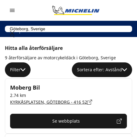
Go to page content
Go to page navigation
Hitta alla återförsäljare
9 återförsäljare av motorcykeldäck i Göteborg, Sverige
Filter
Sortera efter: Avstånd
Moberg Bil
2.74 km
KYRKÅSPLATSEN, GÖTEBORG - 416 52
Se webbplats