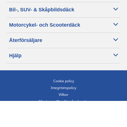
Bil-, SUV- & Skåpbildsdäck
Motorcykel- och Scooterdäck
Återförsäljare
Hjälp
Cookie policy
Integritetspolicy
Villkor
Allmänna villkor för våra kunder
Tillgänglighet
Villkor för publicering och behandling av omdömen
Etiska riktlinjer