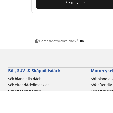
Se detaljer
Home
Motorcykeldäck
TRP
Bil-, SUV- & Skåpbildsdäck
Motorcykel
Sök bland alla däck
Sök bland al
Sök efter däckdimension
Sök efter dä
Sök efter bilmärken
Sök efter mo
Sök efter körupplevelse
Sök efter kö
Sök efter säsong
Sök efter typ
Sök efter fordonstyp
Sök efter pro