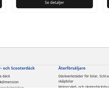
Se detaljer
- och Scooterdäck
Återförsäljare
la däck
Däckverkstäder för bilar, SUV:a
skåpbilar
ckdimension
Motorcykel- och skoterdäcksbu
torcykelmärken
Distributionspartners
rupplevelse
 av motorcykel
duktfamilj