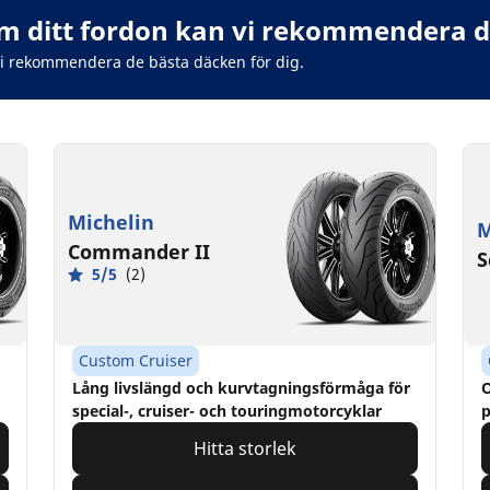
 ditt fordon kan vi rekommendera de
vi rekommendera de bästa däcken för dig.
Michelin
M
Commander II
S
5/5
(2)
Custom Cruiser
Lång livslängd och kurvtagningsförmåga för
O
special-, cruiser- och touringmotorcyklar
p
Hitta storlek