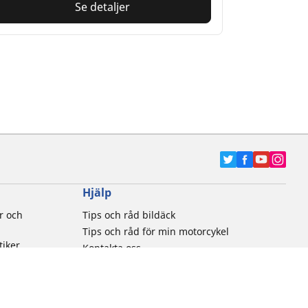
Se detaljer
Hjälp
r och
Tips och råd bildäck
Tips och råd för min motorcykel
tiker
Kontakta oss
Newsletter
Brandrisk för däck
Jobba hos oss