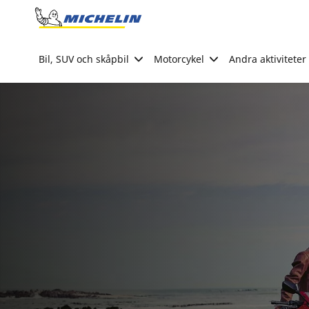
Go to page content
Go to page navigation
Bil, SUV och skåpbil
Motorcykel
Andra aktiviteter