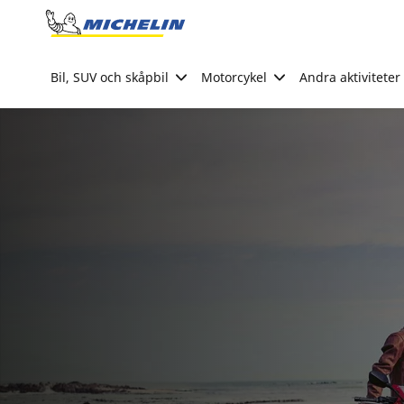
Go to page content
Go to page navigation
Bil, SUV och skåpbil
Motorcykel
Andra aktiviteter