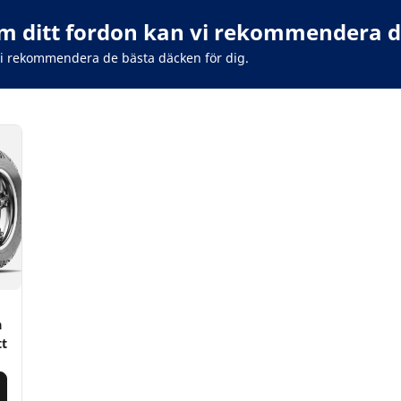
 ditt fordon kan vi rekommendera de
vi rekommendera de bästa däcken för dig.
a
tt