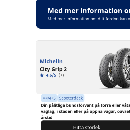
Med mer information om
Med mer information om ditt fordon kan 
Michelin
City Grip 2
4.6/5
(7)
M+S
Scooterdäck
Din pålitliga bundsförvant på torra eller våt
väglag, i staden eller på öppna vägar, oavse
årstid
Hitta storlek