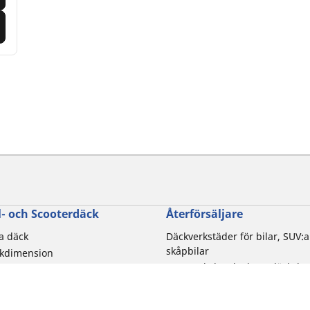
- och Scooterdäck
Återförsäljare
la däck
Däckverkstäder för bilar, SUV:a
skåpbilar
ckdimension
Motorcykel- och skoterdäcksbu
torcykelmärken
Distributionspartners
rupplevelse
 av motorcykel