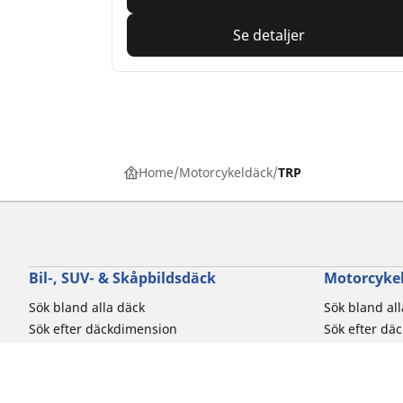
Se detaljer
Home
Motorcykeldäck
TRP
Bil-, SUV- & Skåpbildsdäck
Motorcykel
Sök bland alla däck
Sök bland al
Sök efter däckdimension
Sök efter dä
Sök efter bilmärken
Sök efter mo
Sök efter körupplevelse
Sök efter kö
Sök efter säsong
Sök efter typ