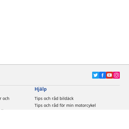
Hjälp
r och
Tips och råd bildäck
Tips och råd för min motorcykel
tiker
Kontakta oss
Newsletter
Brandrisk för däck